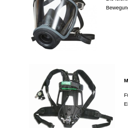
Bewegung
M
F
E