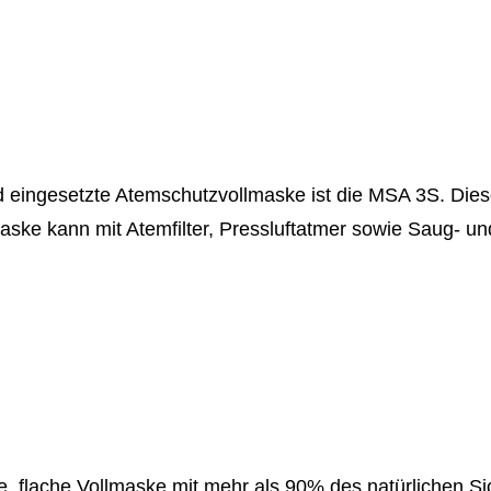
ingesetzte Atemschutzvollmaske ist die MSA 3S. Diese
aske kann mit Atemfilter, Pressluftatmer sowie Saug- un
te, flache Vollmaske mit mehr als 90% des natürlichen Si